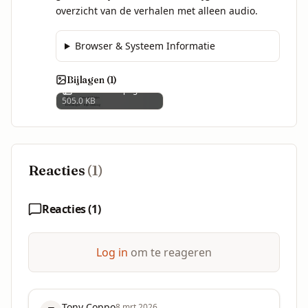
overzicht van de verhalen met alleen audio.
Browser & Systeem Informatie
Bijlagen (
1
)
1000013783.png
505.0 KB
Reacties
(
1
)
Reacties (
1
)
Log in
om te reageren
Tony Coppo
8 mrt 2026