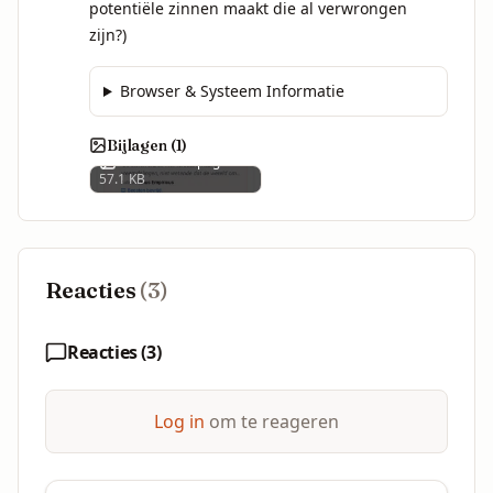
potentiële zinnen maakt die al verwrongen 
zijn?)
Browser & Systeem Informatie
Bijlagen (
1
)
1000013763.png
57.1 KB
Reacties
(
3
)
Reacties (
3
)
Log in
om te reageren