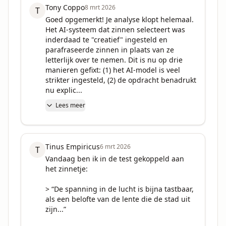
Tony Coppo
8 mrt 2026
T
Goed opgemerkt! Je analyse klopt helemaal. 
Het AI-systeem dat zinnen selecteert was 
inderdaad te "creatief" ingesteld en 
parafraseerde zinnen in plaats van ze 
letterlijk over te nemen. Dit is nu op drie 
manieren gefixt: (1) het AI-model is veel 
strikter ingesteld, (2) de opdracht benadrukt 
nu explic...
Lees meer
Tinus Empiricus
6 mrt 2026
T
Vandaag ben ik in de test gekoppeld aan 
het zinnetje:

> “De spanning in de lucht is bijna tastbaar, 
als een belofte van de lente die de stad uit 
zijn...”
