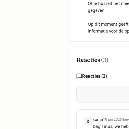
Of je husselt het me
gegeven.

Op dit moment geeft 
informatie voor de o
Reacties
(
2
)
Reacties (
2
)
sonja
10 jun 2026
(bew
s
Dag Tinus, we hebb