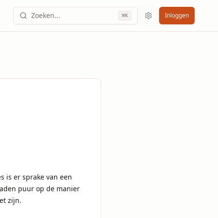
Zoeken...
Inloggen
⌘
K
s is er sprake van een 
 raden puur op de manier 
 zijn.
