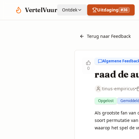
Spring naar hoofdinhoud
VertelVuur
Ontdek
Uitdaging
#
36
Terug naar Feedback
Algemene Feedbac
0
raad de a
tinus-empiricus
•
Opgelost
Gemiddel
Als grootste fan van 
soort permutatie van 
waarop het spel de vr