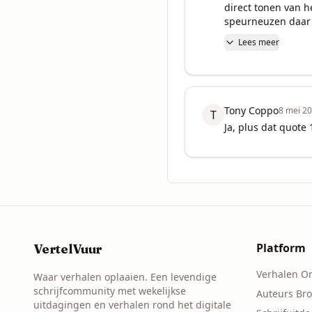
direct tonen van h
speurneuzen daar t
Lees meer
Tony Coppo
8 mei 2
T
Ja, plus dat quote 
Platform
VertelVuur
Verhalen O
Waar verhalen oplaaien. Een levendige
schrijfcommunity met wekelijkse
Auteurs Br
uitdagingen en verhalen rond het digitale