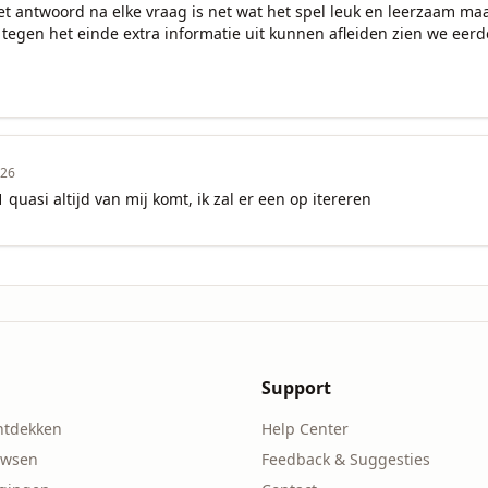
et antwoord na elke vraag is net wat het spel leuk en leerzaam maak
egen het einde extra informatie uit kunnen afleiden zien we eerde
026
1 quasi altijd van mij komt, ik zal er een op itereren
Support
ntdekken
Help Center
owsen
Feedback & Suggesties