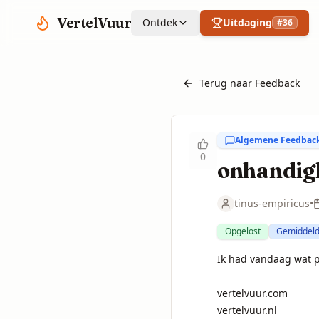
Spring naar hoofdinhoud
VertelVuur
Ontdek
Uitdaging
#
36
Terug naar Feedback
Algemene Feedbac
0
onhandigh
tinus-empiricus
•
Opgelost
Gemiddel
Ik had vandaag wat p
vertelvuur.com

vertelvuur.nl
