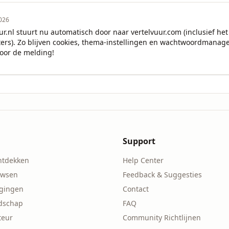
026
ur.nl stuurt nu automatisch door naar vertelvuur.com (inclusief het
rs). Zo blijven cookies, thema-instellingen en wachtwoordmanager
oor de melding!
Support
ntdekken
Help Center
owsen
Feedback & Suggesties
agingen
Contact
ndschap
FAQ
teur
Community Richtlijnen