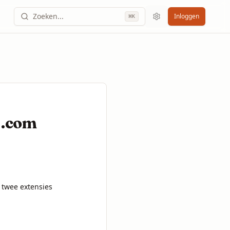
Zoeken...
Inloggen
⌘
K
 .com
twee extensies 
