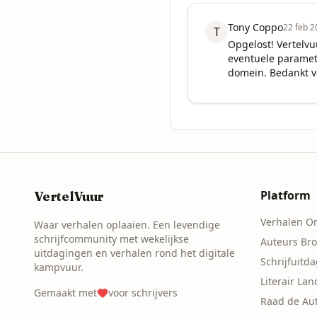
Tony Coppo
22 feb 2
T
Opgelost! Vertelvu
eventuele paramete
domein. Bedankt v
Platform
VertelVuur
Verhalen O
Waar verhalen oplaaien. Een levendige
schrijfcommunity met wekelijkse
Auteurs Br
uitdagingen en verhalen rond het digitale
Schrijfuitd
kampvuur.
Literair La
Gemaakt met
voor schrijvers
Raad de Au