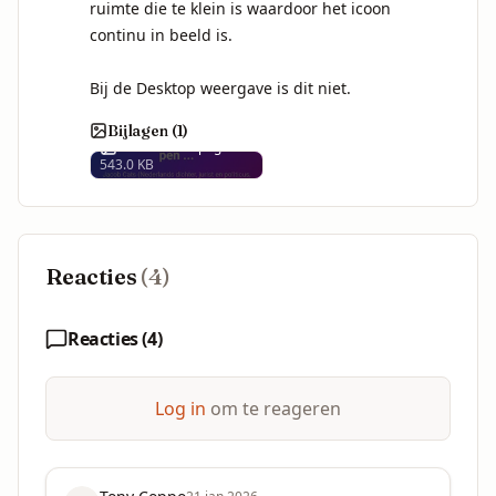
ruimte die te klein is waardoor het icoon 
continu in beeld is. 

Bij de Desktop weergave is dit niet.
Bijlagen (
1
)
1000013003.png
543.0 KB
Reacties
(
4
)
Reacties (
4
)
Log in
om te reageren