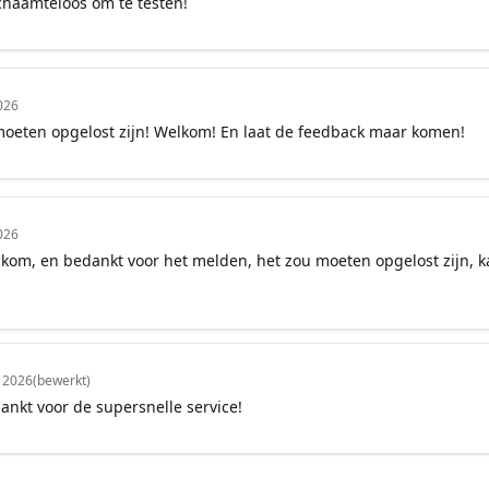
schaamteloos om te testen!
026
moeten opgelost zijn! Welkom! En laat de feedback maar komen!
026
lkom, en bedankt voor het melden, het zou moeten opgelost zijn, kan
n 2026
(bewerkt)
ankt voor de supersnelle service!