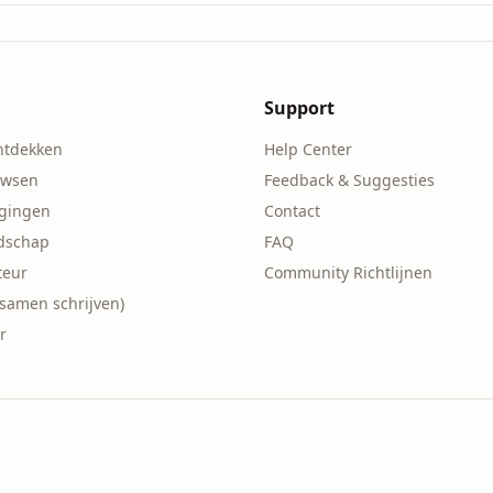
Support
ntdekken
Help Center
owsen
Feedback & Suggesties
agingen
Contact
ndschap
FAQ
teur
Community Richtlijnen
(samen schrijven)
r