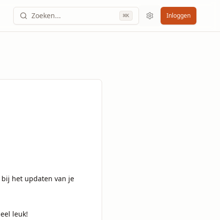
Zoeken...
Inloggen
⌘
K
bij het updaten van je 
eel leuk!