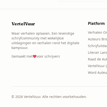
Platform
VertelVuur
Verhalen O
Waar verhalen oplaaien. Een levendige
schrijfcommunity met wekelijkse
Auteurs Br
uitdagingen en verhalen rond het digitale
Schrijfuitd
kampvuur.
Literair La
Gemaakt met
voor schrijvers
Raad de Au
VertelVuur 
Word Auteu
©
2026
VertelVuur. Alle rechten voorbehouden.