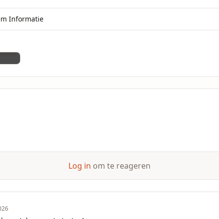
em Informatie
Screenshot 2026-01-21 181404.png
Log in
om te reageren
026