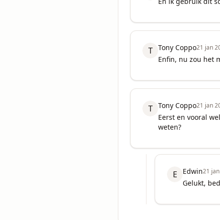
En ik gebruik dit 
Tony Coppo
21 jan 2
T
Enfin, nu zou het 
Tony Coppo
21 jan 2
T
Eerst en vooral we
weten?
Edwin
21 ja
E
Gelukt, bed