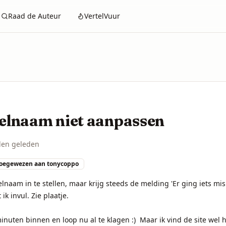
Raad de Auteur
VertelVuur
elnaam niet aanpassen
en geleden
oegewezen aan
tonycoppo
elnaam in te stellen, maar krijg steeds de melding 'Er ging iets mis 
ik invul. Zie plaatje.

minuten binnen en loop nu al te klagen :)  Maar ik vind de site wel h