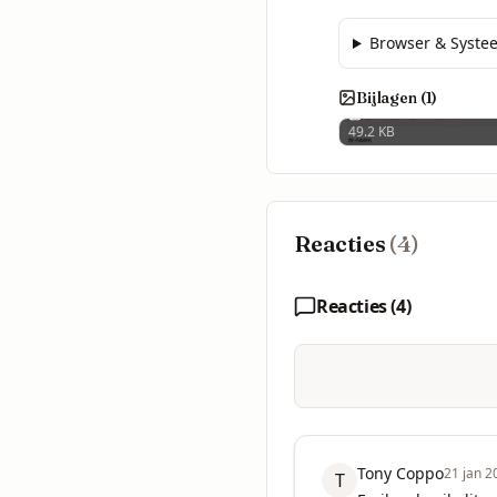
Browser & Syste
Bijlagen (
1
)
49.2 KB
Reacties
(
4
)
Reacties (
4
)
Tony Coppo
21 jan 2
T