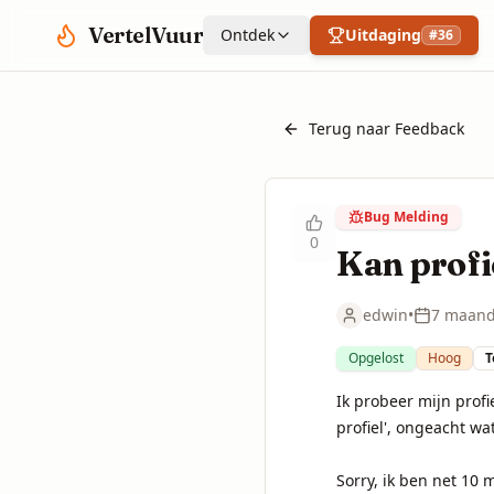
Spring naar hoofdinhoud
VertelVuur
Ontdek
Uitdaging
#
36
Terug naar Feedback
Bug Melding
0
Kan profi
edwin
•
7 maand
Opgelost
Hoog
T
Ik probeer mijn profi
profiel', ongeacht wat 
Sorry, ik ben net 10 