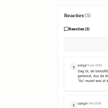
Reacties
(
3
)
Reacties (
3
)
sonja
10 jun 2026
s
Dag Gi, de beloofde
getoond, dus de de
"0u"-euvel was al
sonja
8 mei 2026
s