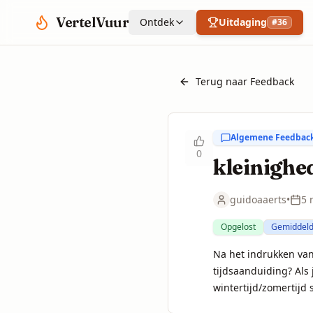
Spring naar hoofdinhoud
VertelVuur
Ontdek
Uitdaging
#
36
Terug naar Feedback
Algemene Feedbac
0
kleinighe
guidoaaerts
•
5 
Opgelost
Gemiddel
Na het indrukken van 
tijdsaanduiding? Als 
wintertijd/zomertijd 