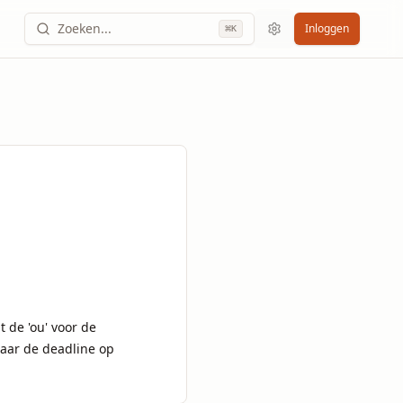
Zoeken...
Inloggen
⌘
K
de 'ou' voor de 
daar de deadline op 