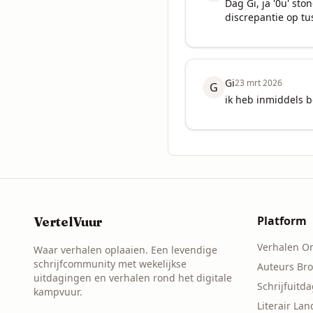
Dag Gi, ja '0u' sto
discrepantie op tu
Gi
23 mrt 2026
G
ik heb inmiddels b
Platform
VertelVuur
Verhalen O
Waar verhalen oplaaien. Een levendige
schrijfcommunity met wekelijkse
Auteurs Br
uitdagingen en verhalen rond het digitale
Schrijfuitd
kampvuur.
Literair La