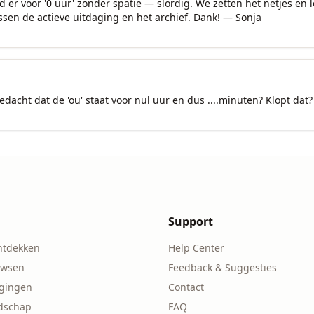
nd er voor '0 uur' zonder spatie — slordig. We zetten het netjes en 
ssen de actieve uitdaging en het archief. Dank! — Sonja
edacht dat de 'ou' staat voor nul uur en dus ....minuten? Klopt dat?
Support
ntdekken
Help Center
owsen
Feedback & Suggesties
agingen
Contact
ndschap
FAQ